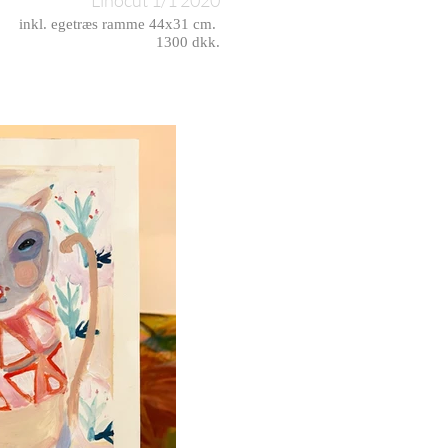
Linocut 1/1 2020
inkl. egetræs ramme 44x31 cm.
1300 dkk.