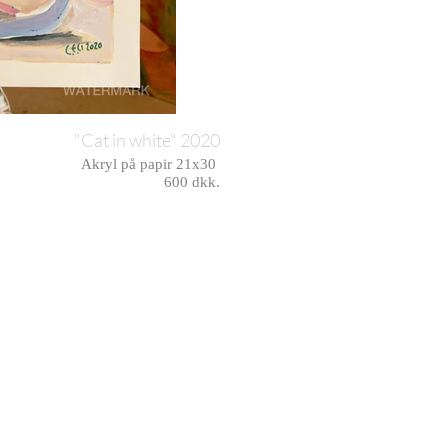
"Cat in white" 2020
Akryl på papir 21x30
600 dkk.