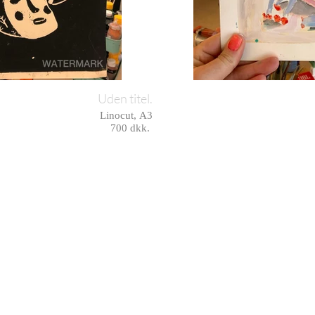
Uden titel.
Linocut, A3
700 dkk.