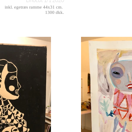
Linocut 1/1 2020
inkl. egetræs ramme 44x31 cm.
1300 dkk.