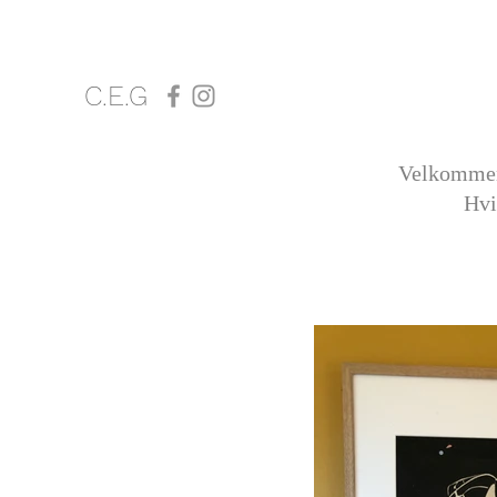
C.E.G
Velkommen 
Hvi