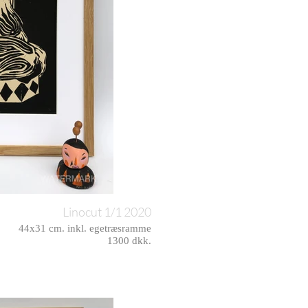
Linocut 1/1 2020
44x31 cm. inkl. egetræsramme
1300 dkk.