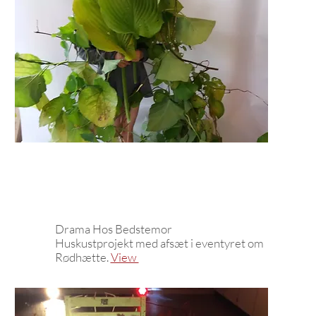
Drama Hos Bedstemor
Huskustprojekt med afsæt i eventyret om
Rødhætte.
View